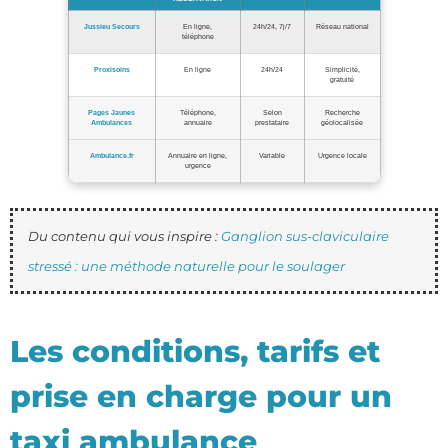
Jussieu Secours
En ligne,
24h/24, 7j/7
Réseau national
téléphone
Proxisoins
En ligne
24h/24
Simplicité,
gratuité
Pages Jaunes
Téléphone,
Selon
Recherche
Ambulances
annuaire
prestataire
géolocalisée
Ambulance.fr
Annuaire en ligne,
Variable
Urgence locale
urgence
Du contenu qui vous inspire :
Ganglion sus-claviculaire
stressé : une méthode naturelle pour le soulager
Les conditions, tarifs et
prise en charge pour un
taxi ambulance