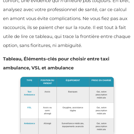
confort, une évidence qui n’affleure pas toujours
. En bref,
analysez avec votre professionnel de santé, car ce calcul
en amont vous évite complications. Ne vous fiez pas aux
raccourcis, ils se paient cher sur la route. Il est tout à fait
utile de lire ce tableau, qui trace la frontière entre chaque
option, sans fioritures, ni ambiguïté.
Tableau, Éléments-clés pour choisir entre taxi
ambulance, VSL et ambulance
TYPE
POSITION DU
ÉQUIPEMENT
PRISE EN CHARGE
PATIENT
Taxi
Assis
Basiques
Oui, selon
Ambulance
prescription
médicale
VSL
Assis ou
Oxygène, assistance
Oui, selon
semi-
légère
prescription
allongé
médicale
Ambulance
Allongé
Surveillance médicale,
Oui, selon
équipements avancés
prescription
médicale