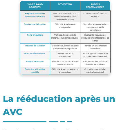
SIGNES AVANT-
DESCRIPTION
ACTIONS
COUREURS
RECOMMANDÉES
Engourdissement ou
Perte de sensibilité ou de
Consulter un médecin en
faiblesse musculaire
force dans un bras, une
urgence
jambe ou le visage
Troubles de l’élocution
Difficulté à parler ou à
Surveiller et contacter les
comprendre
secours en cas de
persistance
Perte d’équilibre
Vertiges, troubles de la
Évaluer la fréquence et
marche, chutes inexpliquées
consulter un professionnel de
santé
Troubles de la vision
Vision floue, double ou perte
Prendre un avis médical
partielle du champ visuel
rapidement
Maux de tête intenses
Douleur brutale et
Ne pas ignorer et contacter
inhabituelle
un professionnel de santé
Fatigue excessive
Sensation de lassitude sans
Être attentif à la survenue
cause apparente
d’autres symptômes
Confusion et troubles
Difficulté à se concentrer ou
Consulter pour un bilan
cognitifs
à mémoriser
médical approfondi
La rééducation après un
AVC