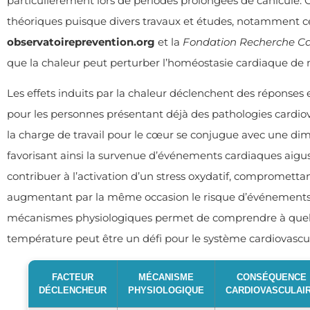
particulièrement lors de périodes prolongées de canicule. 
théoriques puisque divers travaux et études, notamment c
observatoireprevention.org
et la
Fondation Recherche Ca
que la chaleur peut perturber l’homéostasie cardiaque de m
Les effets induits par la chaleur déclenchent des réponses
pour les personnes présentant déjà des pathologies cardiov
la charge de travail pour le cœur se conjugue avec une dimi
favorisant ainsi la survenue d’événements cardiaques aigus.
contribuer à l’activation d’un stress oxydatif, compromettant
augmentant par la même occasion le risque d’événements co
mécanismes physiologiques permet de comprendre à quel p
température peut être un défi pour le système cardiovascul
FACTEUR
MÉCANISME
CONSÉQUENCE
DÉCLENCHEUR
PHYSIOLOGIQUE
CARDIOVASCULAI