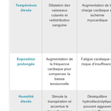
Température
Dilatation des
Augmentation de l
élevée
vaisseaux
charge cardiaque 
cutanés et
ischémie
redistribution
myocardique
sanguine
Exposition
Augmentation de
Fatigue cardiaque 
prolongée
la fréquence
risque d’insuffisan
cardiaque pour
compenser la
baisse
tensionnelle
Humidité
Stimule la
Déséquilibre
élevée
transpiration et
hydroélectrolytiqu
accentue le
pouvant aggrave