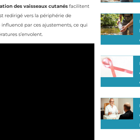
tation des vaisseaux cutanés
facilitent
t redirigé vers la périphérie de
 influencé par ces ajustements, ce qui
ratures s’envolent.