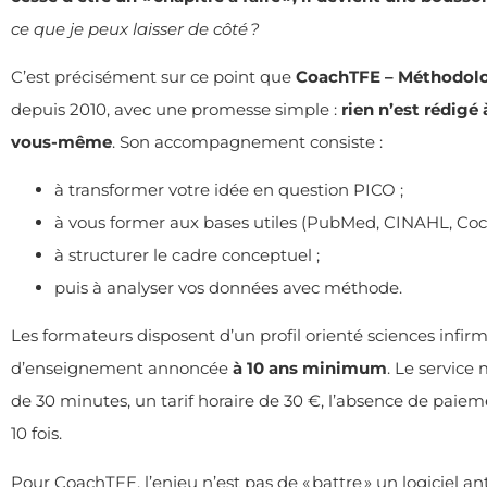
ce que je peux laisser de côté ?
C’est précisément sur ce point que
CoachTFE – Méthodolog
depuis 2010, avec une promesse simple :
rien n’est rédigé 
vous-même
. Son accompagnement consiste :
à transformer votre idée en question PICO ;
à vous former aux bases utiles (PubMed, CINAHL, Coc
à structurer le cadre conceptuel ;
puis à analyser vos données avec méthode.
Les formateurs disposent d’un profil orienté sciences infir
d’enseignement annoncée
à 10 ans
minimum
. Le service
de 30 minutes, un tarif horaire de 30 €, l’absence de paie
10 fois.
Pour CoachTFE, l’enjeu n’est pas de « battre » un logiciel an