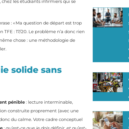
, chez les étudiants infirmiers qui se
rase : « Ma question de départ est trop
son TFE : 17/20. Le problème n’a donc rien
 la même chose : une méthodologie de
er.
e solide sans
ient pénible
: lecture interminable,
estion construite proprement (avec une
, donc du calme. Votre cadre conceptuel
le
:
qu’est-ce que je dois définir, et qu’est-