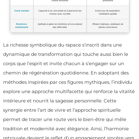
vitalité ressentie
quotidiens
Clarté mentale
Capacité à se concentrer et à percevoir les
Exercices de respiration,
choses avec lucidité
méditation guidée
Résilience
Aptitude à gérer les émotions et à se relever
Rituels matinaux, pratiques de
émotionnelle
des difficultés
pleine conscience
La richesse symbolique du rapace s’inscrit dans une
dynamique de transformation qui touche aussi bien le
corps que l’esprit et invite chacun à s’engager sur un
chemin de régénération quotidienne. En adoptant des
méthodes inspirées par ces figures mythiques, l’individu
explore une approche multifacette qui renforce la vitalité
intérieure et nourrit la sagesse personnelle. Cette
synergie entre l’art de vivre et l’approche spirituelle
permet de tracer une route vers le bien-être qui mêle
tradition et modernité avec élégance. Ainsi, l’harmonie
retrouvée devient le reflet d’un engagement sincère vers