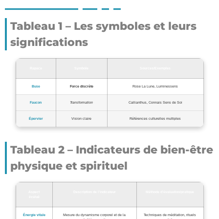
Tableau 1 – Les symboles et leurs
significations
Rapace
Symbole
Sources/Exemples
Buse
Force discrète
Rose La Lune, Luminessens
Faucon
Transformation
Callianthus, Connais Sens de Soi
Épervier
Vision claire
Références culturelles multiples
Tableau 2 – Indicateurs de bien-être
physique et spirituel
Aspect
Description de l’indicateur
Méthode d’évaluation/pratique
évalué
Énergie vitale
Mesure du dynamisme corporel et de la
Techniques de méditation, rituels