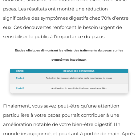
psoas. Les résultats ont montré une réduction
significative des symptômes digestifs chez 70% d’entre
eux. Ces découvertes renforcent le besoin urgent de
sensibiliser le public à l’importance du psoas.
Études cliniques démontrant les effets des traitements du psoas sur les
symptômes intestinaux
ÉTUDE
RÉSUMÉ DES CONCLUSIONS
Etude A
Réduction des douleurs abdominales par le relâchement du psoas
Etude B
Amélioration du transit intestinal avec exercices ciblés
Finalement, vous savez peut-être qu’une attention
particulière à votre psoas pourrait contribuer à une
amélioration notable de votre bien-être digestif. Un
monde insoupçonné, et pourtant à portée de main. Après