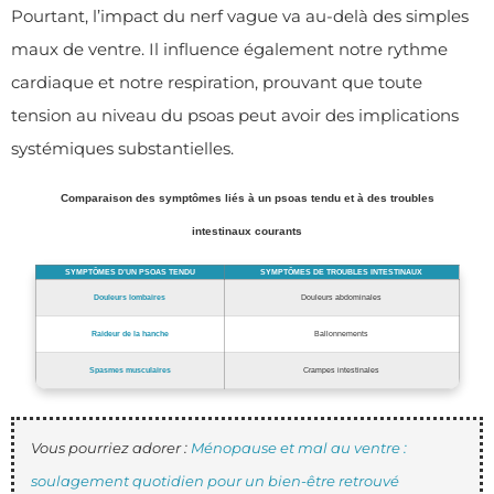
Pourtant, l’impact du nerf vague va au-delà des simples
maux de ventre. Il influence également notre rythme
cardiaque et notre respiration, prouvant que toute
tension au niveau du psoas peut avoir des implications
systémiques substantielles.
Comparaison des symptômes liés à un psoas tendu et à des troubles
intestinaux courants
SYMPTÔMES D’UN PSOAS TENDU
SYMPTÔMES DE TROUBLES INTESTINAUX
Douleurs lombaires
Douleurs abdominales
Raideur de la hanche
Ballonnements
Spasmes musculaires
Crampes intestinales
Vous pourriez adorer :
Ménopause et mal au ventre :
soulagement quotidien pour un bien-être retrouvé