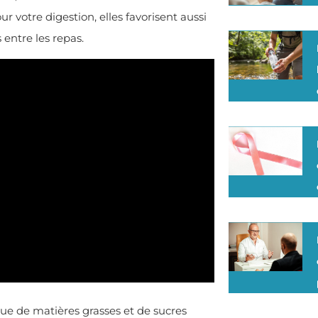
 votre digestion, elles favorisent aussi
 entre les repas.
e de matières grasses et de sucres