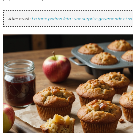
À lire aussi :
La tarte potiron feta : une surprise gourmande et sa