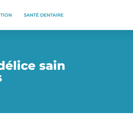
ITION
SANTÉ DENTAIRE
élice sain
s