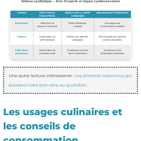
Tableau synthétique – Avis d’experts et impact cardiovasculaire
SOURCE
EFFET SUR LE
IMPACT SUR LA SANTÉ
OBSERVATIONS PRINCIPALES
CHOLESTÉROL
CARDIAQUE
AlloDocteurs
Réduction du
Effets bénéfiques
Encourage une
mauvais cholestérol
modérés
consommation modérée
Sublim.fr
Amélioration du
Prévient les atteintes
Recommande de varier les
profil lipidique
cardiaques
sources de lipides
Publications
Stabilisation du
Contribution positive
Synonyme d’une
spécialisées
cholestérol total
dans la prévention
alimentation équilibrée
Une autre lecture intéressante :
Les aliments méconnus qui
boostent votre bien-être au quotidien
Les usages culinaires et
les conseils de
consommation