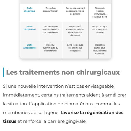
Greffe
Tissu d’un
Pas de prélèvement
Risque de
allogénique
donneur humain
nécessaire, moins
réaction
de douleur
immunitaire,
coût plus élevé
Greffe
Tissu d’origine
Disponibilité
Risque de rejet,
xénogénique
animale (souvent
immédiate, pas de
efficacité parfois
porcin ou bovin)
deuxième site
moindre
chirurgical
Greffe
Matériaux
Évite les risques
Intégration
alloplastique
synthétiques ou
liés aux tissus
parfois plus
biomatériaux
biologiques
lente, résultats
variables
Les traitements non chirurgicaux
Si une nouvelle intervention n’est pas envisageable
immédiatement, certains traitements aident à améliorer
la situation. L’application de biomatériaux, comme les
membranes de collagène,
favorise la régénération des
tissus
et renforce la barrière gingivale.