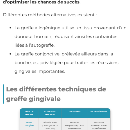
d’optimiser les chances de succès
.
Différentes méthodes alternatives existent :
La greffe allogénique utilise un tissu provenant d’un
donneur humain, réduisant ainsi les contraintes
liées à l’autogreffe.
La greffe conjonctive, prélevée ailleurs dans la
bouche, est privilégiée pour traiter les récessions
gingivales importantes.
Les différentes techniques de
greffe gingivale
TYPE DE
SOURCE DU
AVANTAGES
INCONVÉNIENTS
GREFFE
GREFFON
Greffe
Prélevée sur le
Meilleure
Douleur et
autogène
patient (palais ou
compatibilité, faible
inconfort au site
autre site)
risque de rejet
de prélèvement