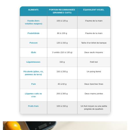
ALIMENTS
PORTION RECOMMANDÉE
ÉQUIVALENT VISUEL
(GRAMMES CUITS)
Viande (hors
100 à 120 g
Paume de la main
volailles maigres)
Poulet/dinde
80 à 100 g
Paume de la main
Poisson
120 à 150 g
Taille d’un billet de banque
Œufs
2 unités (110 à 130 g)
Deux œufs moyens
Légumineuses
150 g
Petit bol
Féculents (pâtes, riz,
150 à 200 g
Un poing fermé
pommes de terre)
Pain
40 à 60 g
Deux tranches fines
Légumes cuits ou
200 à 300 g
Deux mains jointes
crus
Fruits frais
100 à 150 g
Un fruit moyen ou une petite
poignée de quartiers