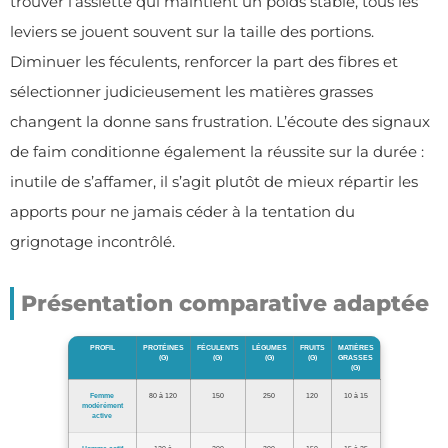
trouver l’assiette qui maintient un poids stable, tous les
leviers se jouent souvent sur la taille des portions.
Diminuer les féculents, renforcer la part des fibres et
sélectionner judicieusement les matières grasses
changent la donne sans frustration. L’écoute des signaux
de faim conditionne également la réussite sur la durée :
inutile de s’affamer, il s’agit plutôt de mieux répartir les
apports pour ne jamais céder à la tentation du
grignotage incontrôlé.
Présentation comparative adaptée
PROFIL
PROTÉINES
FÉCULENTS
LÉGUMES
FRUITS
MATIÈRES
(G)
(G)
(G)
(G)
GRASSES
(G)
Femme
80 à 120
150
250
120
10 à 15
modérément
active