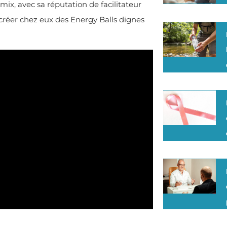
ix, avec sa réputation de facilitateur
 créer chez eux des Energy Balls dignes