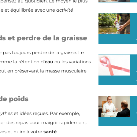
pensez au quotidien. Le moyen le plus
ne et équilibrée avec une
activité
ds et perdre de la graisse
 pas toujours perdre de la graisse. Le
omme la rétention d’
eau
ou les variations
 tout en préservant la masse musculaire
 de poids
ythes
et idées reçues. Par exemple,
uter des repas pour maigrir rapidement.
ves et nuire à votre
santé
.